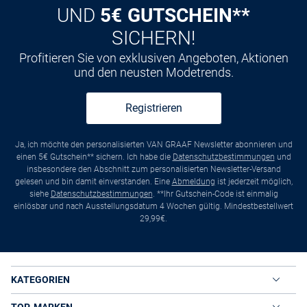
UND
5€ GUTSCHEIN**
SICHERN!
Profitieren Sie von exklusiven Angeboten, Aktionen
und den neusten Modetrends.
Registrieren
Ja, ich möchte den personalisierten VAN GRAAF Newsletter abonnieren und
einen 5€ Gutschein** sichern. Ich habe die
Datenschutzbestimmungen
und
insbesondere den Abschnitt zum personalisierten Newsletter-Versand
gelesen und bin damit einverstanden. Eine
Abmeldung
ist jederzeit möglich,
siehe
Datenschutzbestimmungen
. **Ihr Gutschein-Code ist einmalig
einlösbar und nach Ausstellungsdatum 4 Wochen gültig. Mindestbestellwert
29,99€.
KATEGORIEN