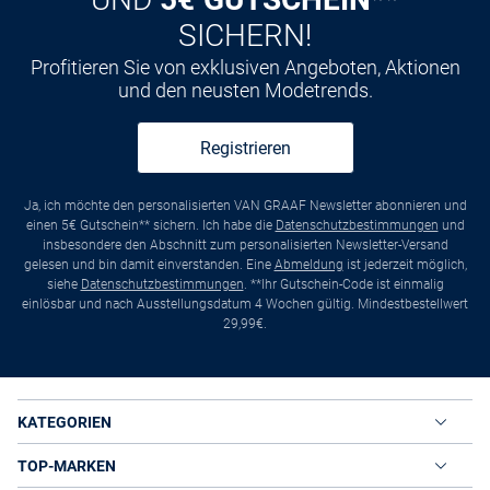
SICHERN!
Profitieren Sie von exklusiven Angeboten, Aktionen
und den neusten Modetrends.
Registrieren
Ja, ich möchte den personalisierten VAN GRAAF Newsletter abonnieren und
einen 5€ Gutschein** sichern. Ich habe die
Datenschutzbestimmungen
und
insbesondere den Abschnitt zum personalisierten Newsletter-Versand
gelesen und bin damit einverstanden. Eine
Abmeldung
ist jederzeit möglich,
siehe
Datenschutzbestimmungen
. **Ihr Gutschein-Code ist einmalig
einlösbar und nach Ausstellungsdatum 4 Wochen gültig. Mindestbestellwert
29,99€.
KATEGORIEN
TOP-MARKEN