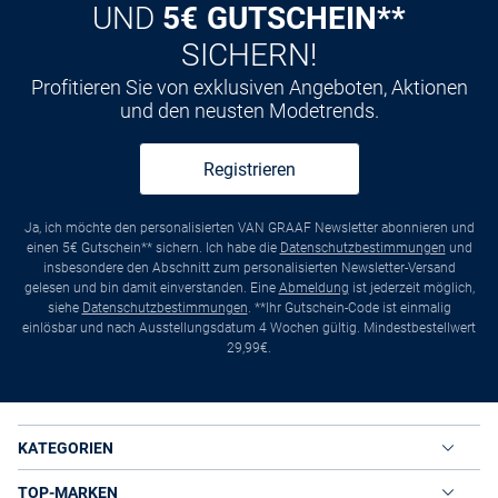
UND
5€ GUTSCHEIN**
SICHERN!
Profitieren Sie von exklusiven Angeboten, Aktionen
und den neusten Modetrends.
Registrieren
Ja, ich möchte den personalisierten VAN GRAAF Newsletter abonnieren und
einen 5€ Gutschein** sichern. Ich habe die
Datenschutzbestimmungen
und
insbesondere den Abschnitt zum personalisierten Newsletter-Versand
gelesen und bin damit einverstanden. Eine
Abmeldung
ist jederzeit möglich,
siehe
Datenschutzbestimmungen
. **Ihr Gutschein-Code ist einmalig
einlösbar und nach Ausstellungsdatum 4 Wochen gültig. Mindestbestellwert
29,99€.
KATEGORIEN
TOP-MARKEN