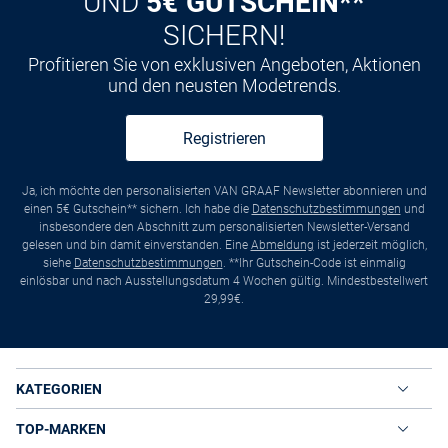
UND
5€ GUTSCHEIN**
SICHERN!
Profitieren Sie von exklusiven Angeboten, Aktionen
und den neusten Modetrends.
Registrieren
Ja, ich möchte den personalisierten VAN GRAAF Newsletter abonnieren und
einen 5€ Gutschein** sichern. Ich habe die
Datenschutzbestimmungen
und
insbesondere den Abschnitt zum personalisierten Newsletter-Versand
gelesen und bin damit einverstanden. Eine
Abmeldung
ist jederzeit möglich,
siehe
Datenschutzbestimmungen
. **Ihr Gutschein-Code ist einmalig
einlösbar und nach Ausstellungsdatum 4 Wochen gültig. Mindestbestellwert
29,99€.
KATEGORIEN
TOP-MARKEN