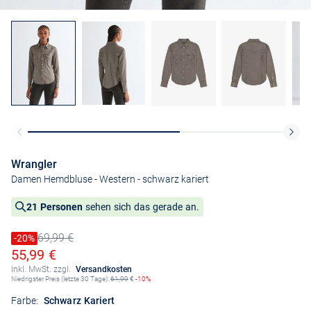
Wrangler
Damen Hemdbluse - Western
- schwarz kariert
21 Personen
sehen sich das gerade an.
69,99 €
Preis reduziert um
-20%
Alter Preis
Ermäßigter Preis
55,99 €
Inkl. MwSt. zzgl.
Versandkosten
Niedrigster Preis (letzte 30 Tage):
61,99
€
-10%
Farbe:
Schwarz Kariert