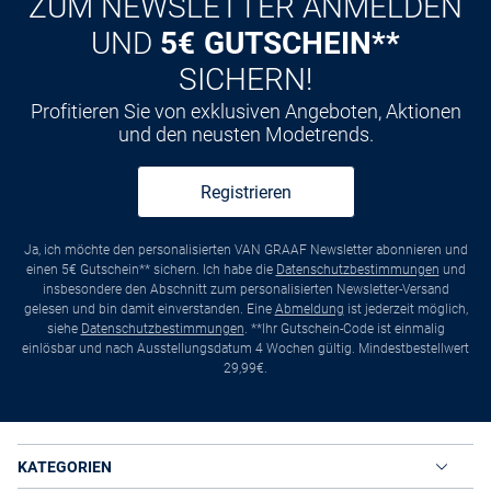
ZUM NEWSLETTER ANMELDEN
UND
5€ GUTSCHEIN**
SICHERN!
Profitieren Sie von exklusiven Angeboten, Aktionen
und den neusten Modetrends.
Registrieren
Ja, ich möchte den personalisierten VAN GRAAF Newsletter abonnieren und
einen 5€ Gutschein** sichern. Ich habe die
Datenschutzbestimmungen
und
insbesondere den Abschnitt zum personalisierten Newsletter-Versand
gelesen und bin damit einverstanden. Eine
Abmeldung
ist jederzeit möglich,
siehe
Datenschutzbestimmungen
. **Ihr Gutschein-Code ist einmalig
einlösbar und nach Ausstellungsdatum 4 Wochen gültig. Mindestbestellwert
29,99€.
KATEGORIEN