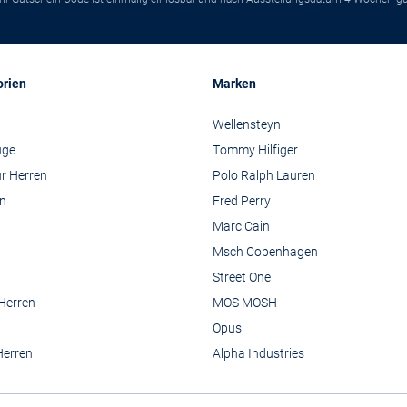
orien
Marken
Wellensteyn
üge
Tommy Hilfiger
r Herren
Polo Ralph Lauren
n
Fred Perry
Marc Cain
Msch Copenhagen
Street One
 Herren
MOS MOSH
Opus
Herren
Alpha Industries