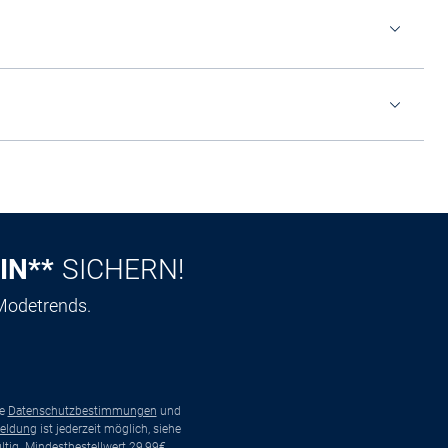
IN**
SICHERN!
 Modetrends.
ie
Datenschutzbestimmungen
und
eldung
ist jederzeit möglich, siehe
tig. Mindestbestellwert 29,99€.