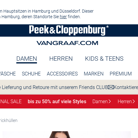
n Hauptsitzen in Hamburg und Düsseldorf. Dieser
 Hamburg, deren Standorte Sie
hier
finden.
DAMEN
HERREN
KIDS & TEENS
ÄSCHE
SCHUHE
ACCESSOIRES
MARKEN
PREMIUM
 Lieferung und Retoure mit unserem Friends CLUB
Kontaktier
INAL SALE
bis zu 50% auf viele Styles
Damen
Herren
rickhüllen