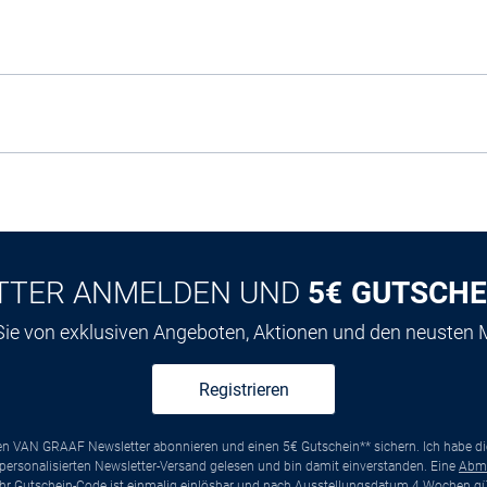
TTER ANMELDEN UND
5€ GUTSCHE
 Sie von exklusiven Angeboten, Aktionen und den neusten
Registrieren
ten VAN GRAAF Newsletter abonnieren und einen 5€ Gutschein** sichern. Ich habe d
ersonalisierten Newsletter-Versand gelesen und bin damit einverstanden. Eine
Abm
*Ihr Gutschein-Code ist einmalig einlösbar und nach Ausstellungsdatum 4 Wochen gül