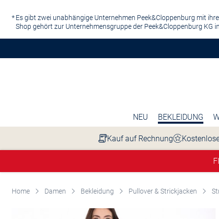
Zum Hauptinhalt springen
Es gibt zwei unabhängige Unternehmen Peek&Cloppenburg mit ihre
Shop gehört zur Unternehmensgruppe der Peek&Cloppenburg KG in
NEU
BEKLEIDUNG
W
Kauf auf Rechnung
Kostenlose
F
Home
Damen
Bekleidung
Pullover & Strickjacken
St