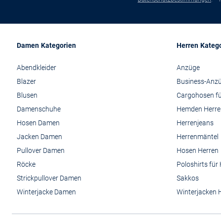
Damen Kategorien
Herren Kateg
Abendkleider
Anzüge
Blazer
Business-Anz
Blusen
Cargohosen fü
Damenschuhe
Hemden Herre
Hosen Damen
Herrenjeans
Jacken Damen
Herrenmäntel
Pullover Damen
Hosen Herren
Röcke
Poloshirts für
Strickpullover Damen
Sakkos
Winterjacke Damen
Winterjacken 