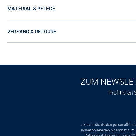
MATERIAL & PFLEGE
VERSAND & RETOURE
ZUM NEWSLE
Profitieren
Ja, ich möchte den personalisier
insbesondere den Abschnitt zum p
Datenschutzbestimmungen
. *