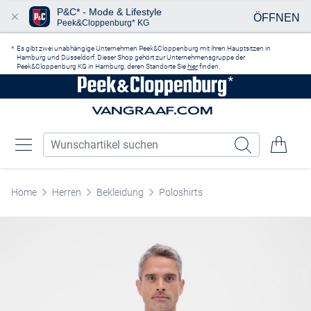
P&C* - Mode & Lifestyle
ÖFFNEN
Peek&Cloppenburg* KG
Zum Hauptinhalt springen
Es gibt zwei unabhängige Unternehmen Peek&Cloppenburg mit ihren Hauptsitzen in
Hamburg und Düsseldorf. Dieser Shop gehört zur Unternehmensgruppe der
Peek&Cloppenburg KG in Hamburg, deren Standorte Sie
hier
finden.
Home
Herren
Bekleidung
Poloshirts