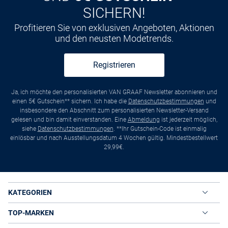
SICHERN!
Profitieren Sie von exklusiven Angeboten, Aktionen
und den neusten Modetrends.
Registrieren
Ja, ich möchte den personalisierten VAN GRAAF Newsletter abonnieren und
einen 5€ Gutschein** sichern. Ich habe die
Datenschutzbestimmungen
und
insbesondere den Abschnitt zum personalisierten Newsletter-Versand
gelesen und bin damit einverstanden. Eine
Abmeldung
ist jederzeit möglich,
siehe
Datenschutzbestimmungen
. **Ihr Gutschein-Code ist einmalig
einlösbar und nach Ausstellungsdatum 4 Wochen gültig. Mindestbestellwert
29,99€.
KATEGORIEN
TOP-MARKEN