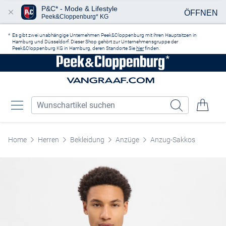
P&C* - Mode & Lifestyle
ÖFFNEN
Peek&Cloppenburg* KG
Zum Hauptinhalt springen
Es gibt zwei unabhängige Unternehmen Peek&Cloppenburg mit ihren Hauptsitzen in
Hamburg und Düsseldorf. Dieser Shop gehört zur Unternehmensgruppe der
Peek&Cloppenburg KG in Hamburg, deren Standorte Sie
hier
finden.
Home
Herren
Bekleidung
Anzüge
Anzug-Sakkos