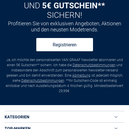
UND
5€ GUTSCHEIN**
SICHERN!
Profitieren Sie von exklusiven Angeboten, Aktionen
und den neusten Modetrends.
Registrieren
Ja, ich möchte den personalisierten VAN GRAAF Newsletter abonnieren und
einen 5€ Gutschein** sichern. Ich habe die
Datenschutzbestimmungen
und
insbesondere den Abschnitt zum personalisierten Newsletter-Versand
gelesen und bin damit einverstanden. Eine
Abmeldung
ist jederzeit möglich,
siehe
Datenschutzbestimmungen
. **Ihr Gutschein-Code ist einmalig
einlösbar und nach Ausstellungsdatum 4 Wochen gültig. Mindestbestellwert
29,99€.
KATEGORIEN
TOP-MARKEN