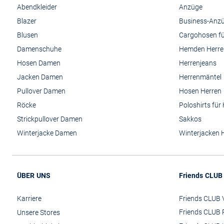
Abendkleider
Anzüge
Blazer
Business-Anz
Blusen
Cargohosen fü
Damenschuhe
Hemden Herre
Hosen Damen
Herrenjeans
Jacken Damen
Herrenmäntel
Pullover Damen
Hosen Herren
Röcke
Poloshirts für
Strickpullover Damen
Sakkos
Winterjacke Damen
Winterjacken 
ÜBER UNS
Friends CLUB
Karriere
Friends CLUB V
Friends CLUB 
Unsere Stores