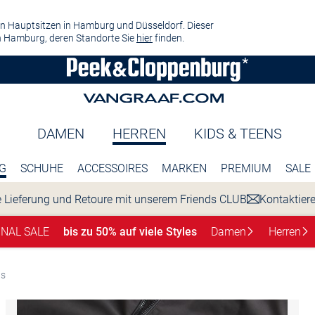
n Hauptsitzen in Hamburg und Düsseldorf. Dieser
 Hamburg, deren Standorte Sie
hier
finden.
DAMEN
HERREN
KIDS & TEENS
G
SCHUHE
ACCESSOIRES
MARKEN
PREMIUM
SALE
 Lieferung und Retoure mit unserem Friends CLUB
Kontaktier
INAL SALE
bis zu 50% auf viele Styles
Damen
Herren
ns