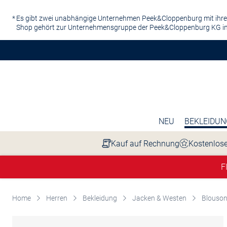
Zum Hauptinhalt springen
Es gibt zwei unabhängige Unternehmen Peek&Cloppenburg mit ihre
Shop gehört zur Unternehmensgruppe der Peek&Cloppenburg KG in
NEU
BEKLEIDUN
Kauf auf Rechnung
Kostenlose
F
Home
Herren
Bekleidung
Jacken & Westen
Blouso