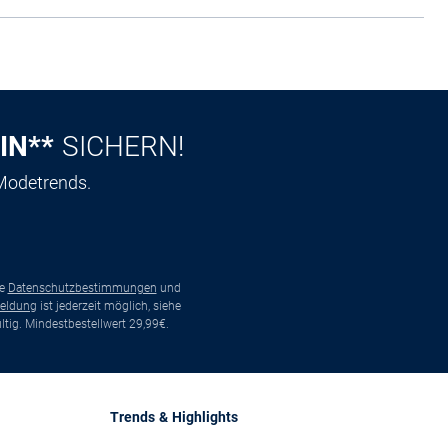
IN**
SICHERN!
 Modetrends.
ie
Datenschutzbestimmungen
und
eldung
ist jederzeit möglich, siehe
tig. Mindestbestellwert 29,99€.
Trends & Highlights