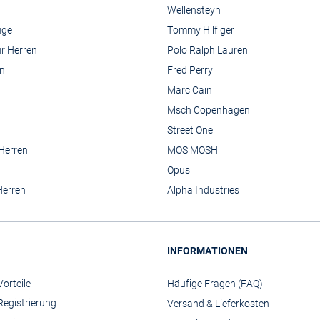
Wellensteyn
üge
Tommy Hilfiger
r Herren
Polo Ralph Lauren
n
Fred Perry
Marc Cain
Msch Copenhagen
Street One
 Herren
MOS MOSH
Opus
Herren
Alpha Industries
INFORMATIONEN
orteile
Häufige Fragen (FAQ)
Registrierung
Versand & Lieferkosten