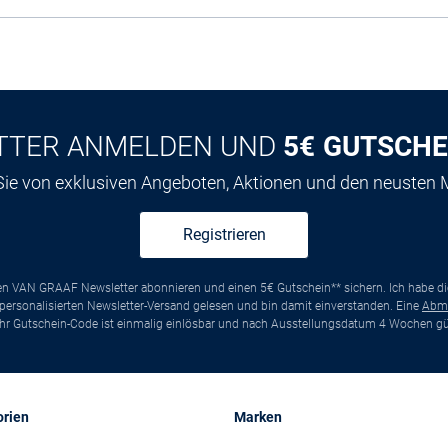
TTER ANMELDEN UND
5€ GUTSCHE
 Sie von exklusiven Angeboten, Aktionen und den neusten
Registrieren
ten VAN GRAAF Newsletter abonnieren und einen 5€ Gutschein** sichern. Ich habe d
ersonalisierten Newsletter-Versand gelesen und bin damit einverstanden. Eine
Abm
*Ihr Gutschein-Code ist einmalig einlösbar und nach Ausstellungsdatum 4 Wochen gül
orien
Marken