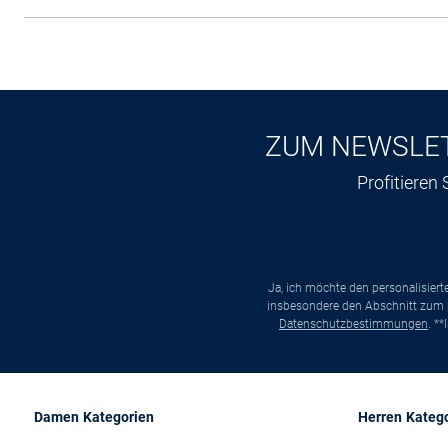
ZUM NEWSLE
Profitieren
Ja, ich möchte den personalisier
insbesondere den Abschnitt zum p
Datenschutzbestimmungen
. *
Damen Kategorien
Herren Kateg