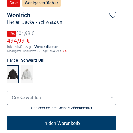
Sale
Wenige verfügbar
Woolrich
Herren Jacke
- schwarz uni
504,99 €
Preis reduziert um
-2%
Alter Preis
Ermäßigter Preis
494,99 €
Inkl. MwSt. zzgl.
Versandkosten
Niedrigster Preis (letzte 30 Tage):
504,99
€
-2%
Farbe:
Schwarz Uni
Grössenauswahl
Größe wählen
Unsicher bei der Größe?
Größenberater
In den Warenkorb