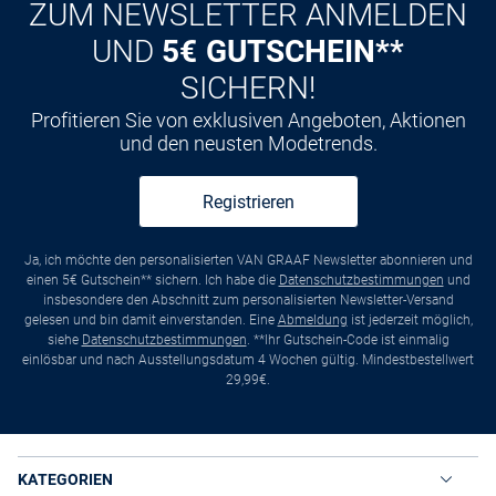
ZUM NEWSLETTER ANMELDEN
UND
5€ GUTSCHEIN**
SICHERN!
Profitieren Sie von exklusiven Angeboten, Aktionen
und den neusten Modetrends.
Registrieren
Ja, ich möchte den personalisierten VAN GRAAF Newsletter abonnieren und
einen 5€ Gutschein** sichern. Ich habe die
Datenschutzbestimmungen
und
insbesondere den Abschnitt zum personalisierten Newsletter-Versand
gelesen und bin damit einverstanden. Eine
Abmeldung
ist jederzeit möglich,
siehe
Datenschutzbestimmungen
. **Ihr Gutschein-Code ist einmalig
einlösbar und nach Ausstellungsdatum 4 Wochen gültig. Mindestbestellwert
29,99€.
KATEGORIEN