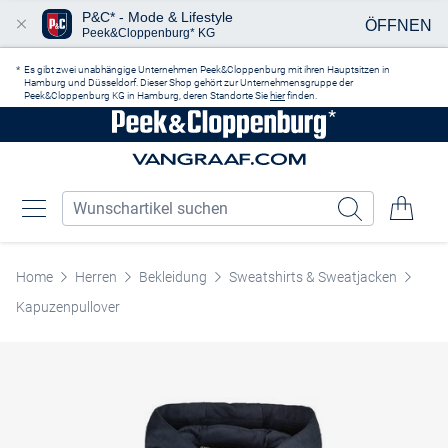
P&C* - Mode & Lifestyle
ÖFFNEN
Peek&Cloppenburg* KG
Zum Hauptinhalt springen
Es gibt zwei unabhängige Unternehmen Peek&Cloppenburg mit ihren Hauptsitzen in
Hamburg und Düsseldorf. Dieser Shop gehört zur Unternehmensgruppe der
Peek&Cloppenburg KG in Hamburg, deren Standorte Sie
hier
finden.
Home
Herren
Bekleidung
Sweatshirts & Sweatjacken
Kapuzenpullover