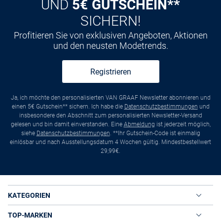
UND
5€ GUTSCHEIN**
SICHERN!
Profitieren Sie von exklusiven Angeboten, Aktionen
und den neusten Modetrends.
Registrieren
Ja, ich möchte den personalisierten VAN GRAAF Newsletter abonnieren und
einen 5€ Gutschein** sichern. Ich habe die
Datenschutzbestimmungen
und
insbesondere den Abschnitt zum personalisierten Newsletter-Versand
gelesen und bin damit einverstanden. Eine
Abmeldung
ist jederzeit möglich,
siehe
Datenschutzbestimmungen
. **Ihr Gutschein-Code ist einmalig
einlösbar und nach Ausstellungsdatum 4 Wochen gültig. Mindestbestellwert
29,99€.
KATEGORIEN
TOP-MARKEN