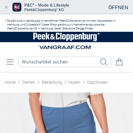
P&C* - Mode & Lifestyle
ÖFFNEN
Peek&Cloppenburg* KG
Zum Hauptinhalt springen
Es gibt zwei unabhängige Unternehmen Peek&Cloppenburg mit ihren Hauptsitzen in
Hamburg und Düsseldorf. Dieser Shop gehört zur Unternehmensgruppe der
Peek&Cloppenburg KG in Hamburg, deren Standorte Sie
hier
finden.
Home
Damen
Bekleidung
Hosen
Caprihosen