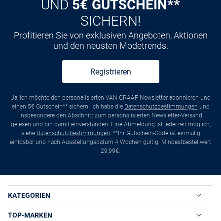
UND
5€ GUTSCHEIN**
SICHERN!
Profitieren Sie von exklusiven Angeboten, Aktionen
und den neusten Modetrends.
Registrieren
Ja, ich möchte den personalisierten VAN GRAAF Newsletter abonnieren und
einen 5€ Gutschein** sichern. Ich habe die
Datenschutzbestimmungen
und
insbesondere den Abschnitt zum personalisierten Newsletter-Versand
gelesen und bin damit einverstanden. Eine
Abmeldung
ist jederzeit möglich,
siehe
Datenschutzbestimmungen
. **Ihr Gutschein-Code ist einmalig
einlösbar und nach Ausstellungsdatum 4 Wochen gültig. Mindestbestellwert
29,99€.
KATEGORIEN
TOP-MARKEN