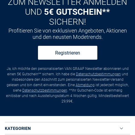
ZUM NEWSLETTER ANMELDEN
UND
5€ GUTSCHEIN**
SICHERN!
Profitieren Sie von exklusiven Angeboten, Aktionen
und den neusten Modetrends.
Registrieren
Ja, ich möchte den personalisierten VAN GRAAF Newsletter abonnieren und
einen 5€ Gutschein** sichern. Ich habe die
Datenschutzbestimmungen
und
insbesondere den Abschnitt zum personalisierten Newsletter-Versand
gelesen und bin damit einverstanden. Eine
Abmeldung
ist jederzeit möglich,
siehe
Datenschutzbestimmungen
. **Ihr Gutschein-Code ist einmalig
einlösbar und nach Ausstellungsdatum 4 Wochen gültig. Mindestbestellwert
29,99€.
KATEGORIEN