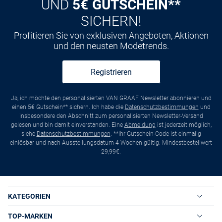
UND
5€ GUTSCHEIN**
SICHERN!
Profitieren Sie von exklusiven Angeboten, Aktionen
und den neusten Modetrends.
Registrieren
Ja, ich möchte den personalisierten VAN GRAAF Newsletter abonnieren und
einen 5€ Gutschein** sichern. Ich habe die
Datenschutzbestimmungen
und
insbesondere den Abschnitt zum personalisierten Newsletter-Versand
gelesen und bin damit einverstanden. Eine
Abmeldung
ist jederzeit möglich,
siehe
Datenschutzbestimmungen
. **Ihr Gutschein-Code ist einmalig
einlösbar und nach Ausstellungsdatum 4 Wochen gültig. Mindestbestellwert
29,99€.
KATEGORIEN
TOP-MARKEN