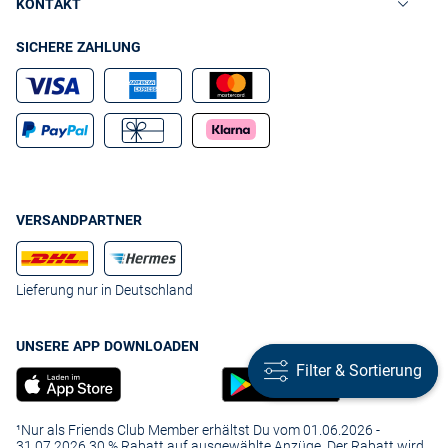
KONTAKT
SICHERE ZAHLUNG
VERSANDPARTNER
Lieferung nur in Deutschland
UNSERE APP DOWNLOADEN
Filter & Sortierung
Filter & Sortierung
¹Nur als Friends Club Member erhältst Du vom 01.06.2026 -
31.07.2026 30 % Rabatt auf ausgewählte Anzüge. Der Rabatt wird