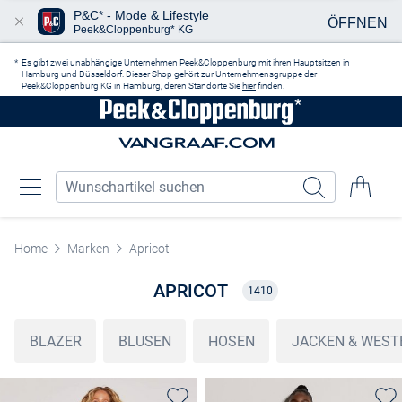
P&C* - Mode & Lifestyle
ÖFFNEN
Peek&Cloppenburg* KG
Zum Hauptinhalt springen
Es gibt zwei unabhängige Unternehmen Peek&Cloppenburg mit ihren Hauptsitzen in
Hamburg und Düsseldorf. Dieser Shop gehört zur Unternehmensgruppe der
Peek&Cloppenburg KG in Hamburg, deren Standorte Sie
hier
finden.
Home
Marken
Apricot
APRICOT
1410
BLAZER
BLUSEN
HOSEN
JACKEN & WEST