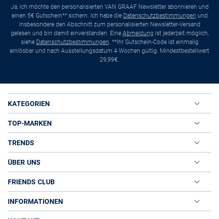
Ja, ich möchte den personalisierten VAN GRAAF Newsletter abonnieren und
einen 5€ Gutschein** sichern. Ich habe die
Datenschutzbestimmungen
und
insbesondere den Abschnitt zum personalisierten Newsletter-Versand
gelesen und bin damit einverstanden. Eine
Abmeldung
ist jederzeit möglich,
siehe
Datenschutzbestimmungen
. **Ihr Gutschein-Code ist einmalig
einlösbar und nach Ausstellungsdatum 4 Wochen gültig. Mindestbestellwert
29,99€.
KATEGORIEN
TOP-MARKEN
TRENDS
ÜBER UNS
FRIENDS CLUB
INFORMATIONEN