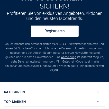
SICHERN!
Profitieren Sie von exklusiven Angeboten, Aktionen
und den neusten Modetrends.
Registrieren
Ja, ich möchte den personalisierten VAN GRAAF Newsletter abonnieren und
einen 5€ Gutschein** sichern. Ich habe die
Datenschutzbestimmungen
und
insbesondere den Abschnitt zum personalisierten Newsletter-Versand
gelesen und bin damit einverstanden. Eine
Abmeldung
ist jederzeit möglich,
siehe
Datenschutzbestimmungen
. **Ihr Gutschein-Code ist einmalig
einlösbar und nach Ausstellungsdatum 4 Wochen gültig. Mindestbestellwert
29,99€.
KATEGORIEN
TOP-MARKEN