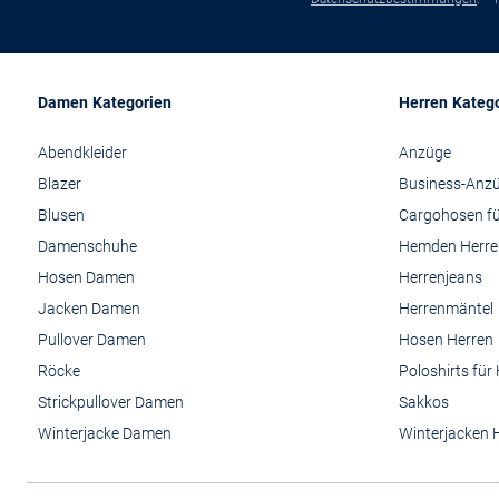
Damen Kategorien
Herren Kateg
Abendkleider
Anzüge
Blazer
Business-Anz
Blusen
Cargohosen fü
Damenschuhe
Hemden Herre
Hosen Damen
Herrenjeans
Jacken Damen
Herrenmäntel
Pullover Damen
Hosen Herren
Röcke
Poloshirts für
Strickpullover Damen
Sakkos
Winterjacke Damen
Winterjacken 