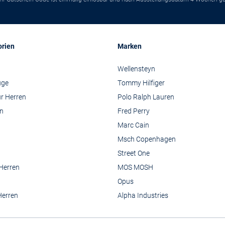
orien
Marken
Wellensteyn
üge
Tommy Hilfiger
r Herren
Polo Ralph Lauren
n
Fred Perry
Marc Cain
Msch Copenhagen
Street One
 Herren
MOS MOSH
Opus
Herren
Alpha Industries