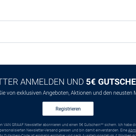
TTER ANMELDEN UND
5€ GUTSCHE
 Sie von exklusiven Angeboten, Aktionen und den neusten
Registrieren
ten VAN GRAAF Newsletter abonnieren und einen 5€ Gutschein** sichern. Ich habe d
ersonalisierten Newsletter-Versand gelesen und bin damit einverstanden. Eine
Abm
*Ihr Gutschein-Code ist einmalig einlösbar und nach Ausstellungsdatum 4 Wochen gül