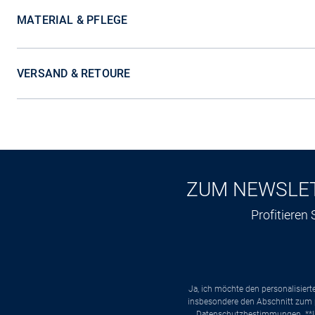
MATERIAL & PFLEGE
VERSAND & RETOURE
ZUM NEWSLE
Profitieren
Ja, ich möchte den personalisier
insbesondere den Abschnitt zum p
Datenschutzbestimmungen
. *