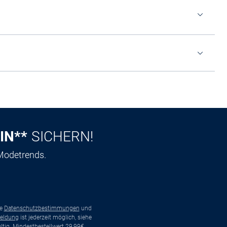
IN**
SICHERN!
 Modetrends.
ie
Datenschutzbestimmungen
und
eldung
ist jederzeit möglich, siehe
tig. Mindestbestellwert 29,99€.