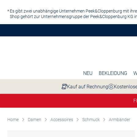
Zum Hauptinhalt springen
Es gibt zwei unabhängige Unternehmen Peek&Cloppenburg mit ihre
Shop gehört zur Unternehmensgruppe der Peek&Cloppenburg KG in
NEU
BEKLEIDUNG
W
Kauf auf Rechnung
Kostenlose
F
Home
Damen
Accessoires
Schmuck
Armbänder