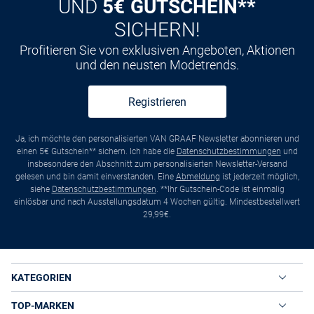
UND
5€ GUTSCHEIN**
SICHERN!
Profitieren Sie von exklusiven Angeboten, Aktionen
und den neusten Modetrends.
Registrieren
Ja, ich möchte den personalisierten VAN GRAAF Newsletter abonnieren und
einen 5€ Gutschein** sichern. Ich habe die
Datenschutzbestimmungen
und
insbesondere den Abschnitt zum personalisierten Newsletter-Versand
gelesen und bin damit einverstanden. Eine
Abmeldung
ist jederzeit möglich,
siehe
Datenschutzbestimmungen
. **Ihr Gutschein-Code ist einmalig
einlösbar und nach Ausstellungsdatum 4 Wochen gültig. Mindestbestellwert
29,99€.
KATEGORIEN
TOP-MARKEN