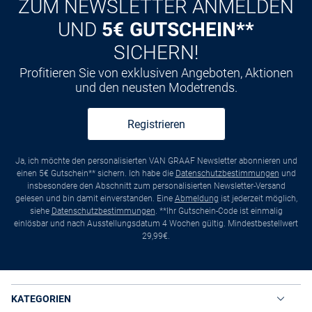
ZUM NEWSLETTER ANMELDEN
UND
5€ GUTSCHEIN**
SICHERN!
Profitieren Sie von exklusiven Angeboten, Aktionen
und den neusten Modetrends.
Registrieren
Ja, ich möchte den personalisierten VAN GRAAF Newsletter abonnieren und
einen 5€ Gutschein** sichern. Ich habe die
Datenschutzbestimmungen
und
insbesondere den Abschnitt zum personalisierten Newsletter-Versand
gelesen und bin damit einverstanden. Eine
Abmeldung
ist jederzeit möglich,
siehe
Datenschutzbestimmungen
. **Ihr Gutschein-Code ist einmalig
einlösbar und nach Ausstellungsdatum 4 Wochen gültig. Mindestbestellwert
29,99€.
KATEGORIEN