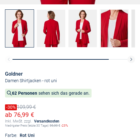
Goldner
Damen Shirtjacken
- rot uni
62 Personen
sehen sich das gerade an.
109,99 €
Preis reduziert um
-30%
Alter Preis
Ermäßigter Preis
ab 76,99 €
Inkl. MwSt. zzgl.
Versandkosten
Niedrigster Preis (letzte 30 Tage):
99,99
€
-23%
Farbe:
Rot Uni