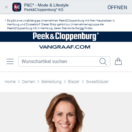
P&C* - Mode & Lifestyle
ÖFFNEN
Peek&Cloppenburg* KG
Zum Hauptinhalt springen
Es gibt zwei unabhängige Unternehmen Peek&Cloppenburg mit ihren Hauptsitzen in
Hamburg und Düsseldorf. Dieser Shop gehört zur Unternehmensgruppe der
Peek&Cloppenburg KG in Hamburg, deren Standorte Sie
hier
finden.
Home
Damen
Bekleidung
Blazer
Sweatblazer