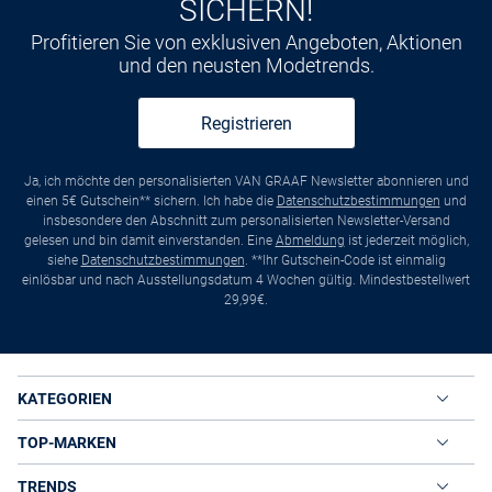
SICHERN!
Profitieren Sie von exklusiven Angeboten, Aktionen
und den neusten Modetrends.
Registrieren
Ja, ich möchte den personalisierten VAN GRAAF Newsletter abonnieren und
einen 5€ Gutschein** sichern. Ich habe die
Datenschutzbestimmungen
und
insbesondere den Abschnitt zum personalisierten Newsletter-Versand
gelesen und bin damit einverstanden. Eine
Abmeldung
ist jederzeit möglich,
siehe
Datenschutzbestimmungen
. **Ihr Gutschein-Code ist einmalig
einlösbar und nach Ausstellungsdatum 4 Wochen gültig. Mindestbestellwert
29,99€.
KATEGORIEN
TOP-MARKEN
TRENDS