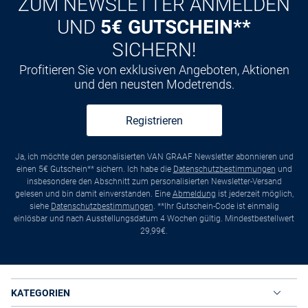
ZUM NEWSLETTER ANMELDEN
UND
5€ GUTSCHEIN**
SICHERN!
Profitieren Sie von exklusiven Angeboten, Aktionen
und den neusten Modetrends.
Registrieren
Ja, ich möchte den personalisierten VAN GRAAF Newsletter abonnieren und
einen 5€ Gutschein** sichern. Ich habe die
Datenschutzbestimmungen
und
insbesondere den Abschnitt zum personalisierten Newsletter-Versand
gelesen und bin damit einverstanden. Eine
Abmeldung
ist jederzeit möglich,
siehe
Datenschutzbestimmungen
. **Ihr Gutschein-Code ist einmalig
einlösbar und nach Ausstellungsdatum 4 Wochen gültig. Mindestbestellwert
29,99€.
KATEGORIEN