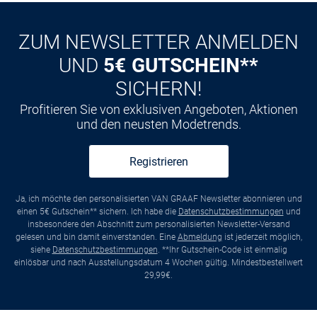
ZUM NEWSLETTER ANMELDEN
UND
5€ GUTSCHEIN**
SICHERN!
Profitieren Sie von exklusiven Angeboten, Aktionen
und den neusten Modetrends.
Registrieren
Ja, ich möchte den personalisierten VAN GRAAF Newsletter abonnieren und
einen 5€ Gutschein** sichern. Ich habe die
Datenschutzbestimmungen
und
insbesondere den Abschnitt zum personalisierten Newsletter-Versand
gelesen und bin damit einverstanden. Eine
Abmeldung
ist jederzeit möglich,
siehe
Datenschutzbestimmungen
. **Ihr Gutschein-Code ist einmalig
einlösbar und nach Ausstellungsdatum 4 Wochen gültig. Mindestbestellwert
29,99€.