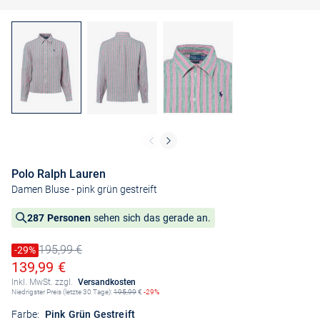
Polo Ralph Lauren
Damen Bluse
- pink grün gestreift
287 Personen
sehen sich das gerade an.
195,99 €
Preis reduziert um
-29%
Alter Preis
Ermäßigter Preis
139,99 €
Inkl. MwSt. zzgl.
Versandkosten
Niedrigster Preis (letzte 30 Tage):
195,99
€
-29%
Farbe:
Pink Grün Gestreift