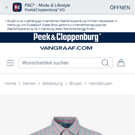
P&C* - Mode & Lifestyle
ÖFFNEN
Peek&Cloppenburg* KG
Zum Hauptinhalt springen
Es gibt zwei unabhängige Unternehmen Peek&Cloppenburg mit ihren Hauptsitzen in
Hamburg und Düsseldorf. Dieser Shop gehört zur Unternehmensgruppe der
Peek&Cloppenburg KG in Hamburg, deren Standorte Sie
hier
finden.
Home
Damen
Bekleidung
Blusen
Hemdblusen