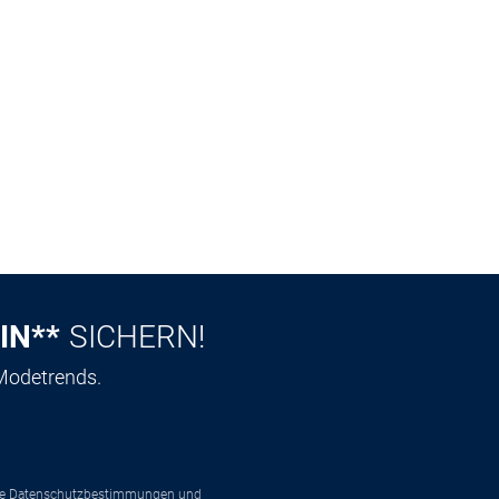
IN**
SICHERN!
 Modetrends.
ie
Datenschutzbestimmungen
und