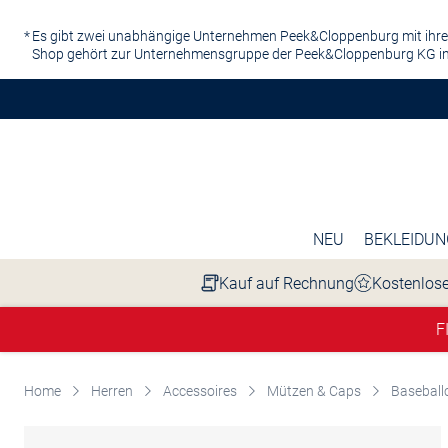
Zum Hauptinhalt springen
Es gibt zwei unabhängige Unternehmen Peek&Cloppenburg mit ihre
Shop gehört zur Unternehmensgruppe der Peek&Cloppenburg KG in
NEU
BEKLEIDUN
Kauf auf Rechnung
Kostenlose
F
Home
Herren
Accessoires
Mützen & Caps
Baseball