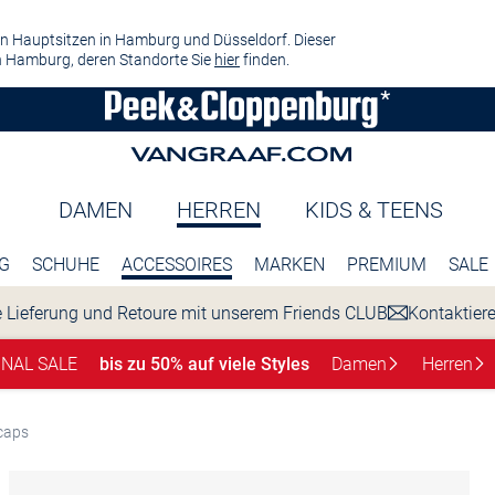
n Hauptsitzen in Hamburg und Düsseldorf. Dieser
 Hamburg, deren Standorte Sie
hier
finden.
DAMEN
HERREN
KIDS & TEENS
G
SCHUHE
ACCESSOIRES
MARKEN
PREMIUM
SALE
 Lieferung und Retoure mit unserem Friends CLUB
Kontaktier
INAL SALE
bis zu 50% auf viele Styles
Damen
Herren
caps