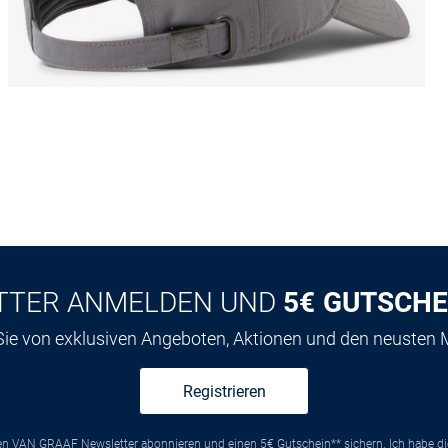
TTER ANMELDEN UND
5€ GUTSCHE
 Sie von exklusiven Angeboten, Aktionen und den neusten
Registrieren
ten VAN GRAAF Newsletter abonnieren und einen 5€ Gutschein** sichern. Ich habe d