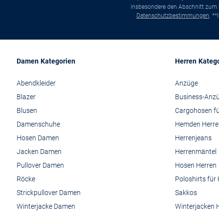
insbesondere den Abschnitt zum p
Datenschutzbestimmungen
. *
Damen Kategorien
Herren Kateg
Abendkleider
Anzüge
Blazer
Business-Anz
Blusen
Cargohosen fü
Damenschuhe
Hemden Herre
Hosen Damen
Herrenjeans
Jacken Damen
Herrenmäntel
Pullover Damen
Hosen Herren
Röcke
Poloshirts für
Strickpullover Damen
Sakkos
Winterjacke Damen
Winterjacken 