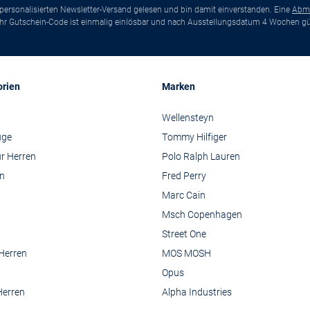
ersonalisierten Newsletter-Versand gelesen und bin damit einverstanden. Eine
Abm
*Ihr Gutschein-Code ist einmalig einlösbar und nach Ausstellungsdatum 4 Wochen gül
orien
Marken
Wellensteyn
üge
Tommy Hilfiger
r Herren
Polo Ralph Lauren
n
Fred Perry
Marc Cain
Msch Copenhagen
Street One
 Herren
MOS MOSH
Opus
Herren
Alpha Industries