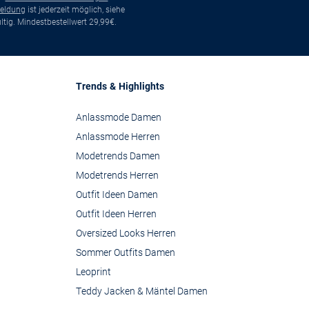
eldung
ist jederzeit möglich, siehe
tig. Mindestbestellwert 29,99€.
Trends & Highlights
Anlassmode Damen
Anlassmode Herren
Modetrends Damen
Modetrends Herren
Outfit Ideen Damen
Outfit Ideen Herren
Oversized Looks Herren
Sommer Outfits Damen
Leoprint
Teddy Jacken & Mäntel Damen