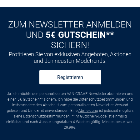
ZUM NEWSLETTER ANMELDEN
UND
5€ GUTSCHEIN**
SICHERN!
Profitieren Sie von exklusiven Angeboten, Aktionen
und den neusten Modetrends.
Registrieren
Ja, ich möchte den personalisierten VAN GRAAF Newsletter abonnieren und
einen 5€ Gutschein** sichern. Ich habe die
Datenschutzbestimmungen
und
insbesondere den Abschnitt zum personalisierten Newsletter-Versand
gelesen und bin damit einverstanden. Eine
Abmeldung
ist jederzeit möglich,
siehe
Datenschutzbestimmungen
. **Ihr Gutschein-Code ist einmalig
einlösbar und nach Ausstellungsdatum 4 Wochen gültig. Mindestbestellwert
29,99€.