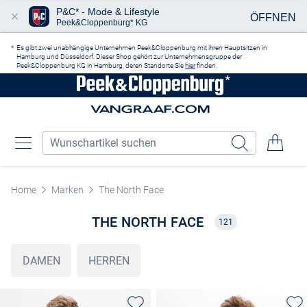
P&C* - Mode & Lifestyle
ÖFFNEN
Peek&Cloppenburg* KG
Zum Hauptinhalt springen
Es gibt zwei unabhängige Unternehmen Peek&Cloppenburg mit ihren Hauptsitzen in
Hamburg und Düsseldorf. Dieser Shop gehört zur Unternehmensgruppe der
Peek&Cloppenburg KG in Hamburg, deren Standorte Sie
hier
finden.
Home
Marken
The North Face
THE NORTH FACE
121
DAMEN
HERREN