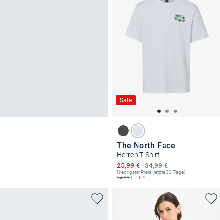
Sale
The North Face
Herren T-Shirt
Ermäßigter Preis
25,99 €
34,99 €
Niedrigster Preis (letzte 30 Tage):
34,99
€
-26%