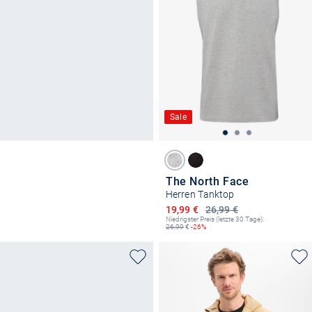
Sale
The North Face
Herren Tanktop
Ermäßigter Preis
19,99 €
26,99 €
Niedrigster Preis (letzte 30 Tage):
26,99
€
-26%