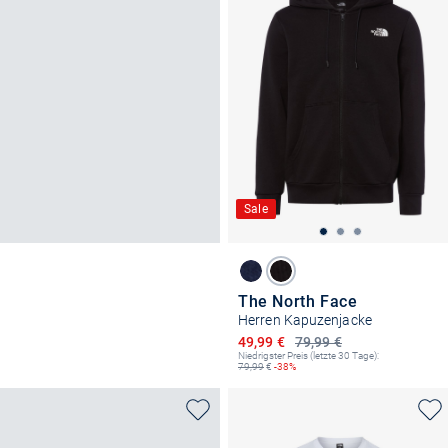
Sale
The North Face
Herren Kapuzenjacke
Ermäßigter Preis
49,99 €
79,99 €
Niedrigster Preis (letzte 30 Tage):
79,99
€
-38%