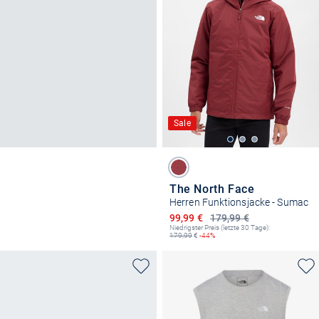
Sale
The North Face
Herren Funktionsjacke - Sumac
Ermäßigter Preis
99,99 €
179,99 €
Niedrigster Preis (letzte 30 Tage):
179,99
€
-44%