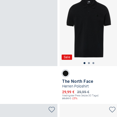
Sale
The North Face
Herren Poloshirt
Ermäßigter Preis
29,99 €
39,99 €
Niedrigster Preis (letzte 30 Tage):
39,99
€
-25%