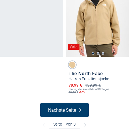
Sale
The North Face
Herren Funktionsjacke
Ermäßigter Preis
79,99 €
139,99 €
Niedrigster Preis (letzte 30 Tage):
99,99
€
-20%
Nächste Seite