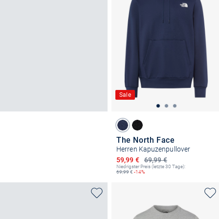
Sale
The North Face
Herren Kapuzenpullover
Ermäßigter Preis
59,99 €
69,99 €
Niedrigster Preis (letzte 30 Tage):
69,99
€
-14%