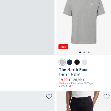
Sale
The North Face
Herren T-Shirt
Ermäßigter Preis
19,99 €
26,99 €
Niedrigster Preis (letzte 30 Tage):
26,99
€
-26%