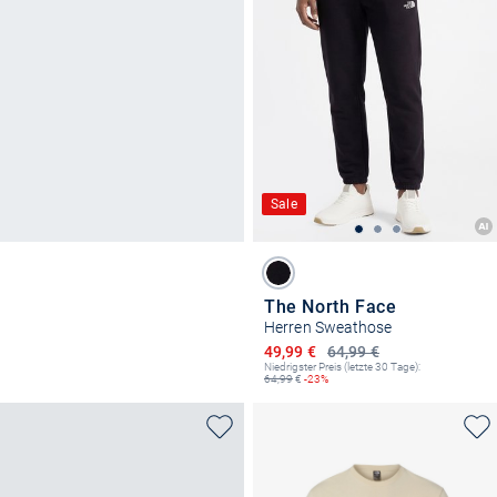
Sale
The North Face
Herren Sweathose
Ermäßigter Preis
49,99 €
64,99 €
Niedrigster Preis (letzte 30 Tage):
64,99
€
-23%