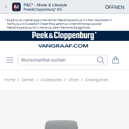
P&C* - Mode & Lifestyle
ÖFFNEN
Peek&Cloppenburg* KG
Zum Hauptinhalt springen
Es gibt zwei unabhängige Unternehmen Peek&Cloppenburg mit ihren Hauptsitzen in
Hamburg und Düsseldorf. Dieser Shop gehört zur Unternehmensgruppe der
Peek&Cloppenburg KG in Hamburg, deren Standorte Sie
hier
finden.
Home
Damen
Accessoires
Uhren
Analoguhren