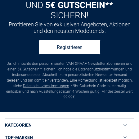
UND
5€ GUTSCHEIN**
SICHERN!
Profitieren Sie von exklusiven Angeboten, Aktionen
und den neusten Modetrends.
Registrieren
Ja, ich möchte den personalisierten VAN GRAAF Newsletter abonnieren und
einen 5€ Gutschein** sichern. Ich habe die
Datenschutzbestimmungen
und
insbesondere den Abschnitt zum personalisierten Newsletter-Versand
gelesen und bin damit einverstanden. Eine
Abmeldung
ist jederzeit möglich,
siehe
Datenschutzbestimmungen
. **Ihr Gutschein-Code ist einmalig
einlösbar und nach Ausstellungsdatum 4 Wochen gültig. Mindestbestellwert
29,99€.
KATEGORIEN
TOP-MARKEN