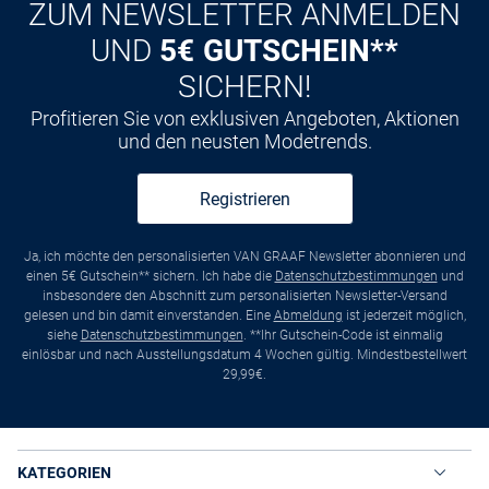
ZUM NEWSLETTER ANMELDEN
UND
5€ GUTSCHEIN**
SICHERN!
Profitieren Sie von exklusiven Angeboten, Aktionen
und den neusten Modetrends.
Registrieren
Ja, ich möchte den personalisierten VAN GRAAF Newsletter abonnieren und
einen 5€ Gutschein** sichern. Ich habe die
Datenschutzbestimmungen
und
insbesondere den Abschnitt zum personalisierten Newsletter-Versand
gelesen und bin damit einverstanden. Eine
Abmeldung
ist jederzeit möglich,
siehe
Datenschutzbestimmungen
. **Ihr Gutschein-Code ist einmalig
einlösbar und nach Ausstellungsdatum 4 Wochen gültig. Mindestbestellwert
29,99€.
KATEGORIEN