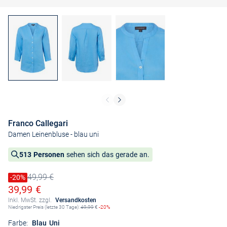
Franco Callegari
Damen Leinenbluse
- blau uni
513 Personen
sehen sich das gerade an.
49,99 €
Preis reduziert um
-20%
Alter Preis
Ermäßigter Preis
39,99 €
Inkl. MwSt. zzgl.
Versandkosten
Niedrigster Preis (letzte 30 Tage):
49,99
€
-20%
Farbe:
Blau Uni