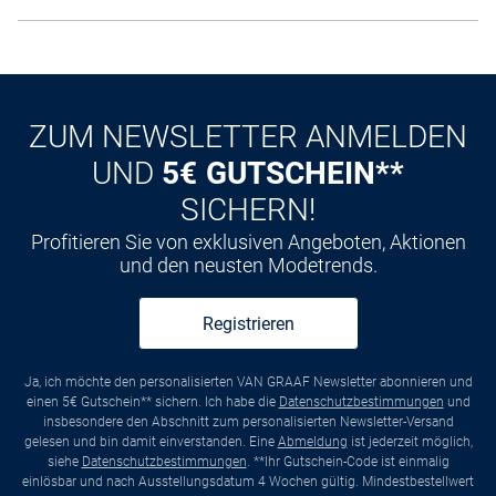
ZUM NEWSLETTER ANMELDEN
UND
5€ GUTSCHEIN**
SICHERN!
Profitieren Sie von exklusiven Angeboten, Aktionen
und den neusten Modetrends.
Registrieren
Ja, ich möchte den personalisierten VAN GRAAF Newsletter abonnieren und
einen 5€ Gutschein** sichern. Ich habe die
Datenschutzbestimmungen
und
insbesondere den Abschnitt zum personalisierten Newsletter-Versand
gelesen und bin damit einverstanden. Eine
Abmeldung
ist jederzeit möglich,
siehe
Datenschutzbestimmungen
. **Ihr Gutschein-Code ist einmalig
einlösbar und nach Ausstellungsdatum 4 Wochen gültig. Mindestbestellwert