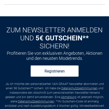
ZUM NEWSLETTER ANMELDEN
UND
5€ GUTSCHEIN**
SICHERN!
Profitieren Sie von exklusiven Angeboten, Aktionen
und den neusten Modetrends.
Registrieren
Ja, ich möchte den personalisierten VAN GRAAF Newsletter abonnieren und
einen 5€ Gutschein** sichern. Ich habe die
Datenschutzbestimmungen
und
insbesondere den Abschnitt zum personalisierten Newsletter-Versand
gelesen und bin damit einverstanden. Eine
Abmeldung
ist jederzeit möglich,
siehe
Datenschutzbestimmungen
. **Ihr Gutschein-Code ist einmalig
einlösbar und nach Ausstellungsdatum 4 Wochen gültig. Mindestbestellwert