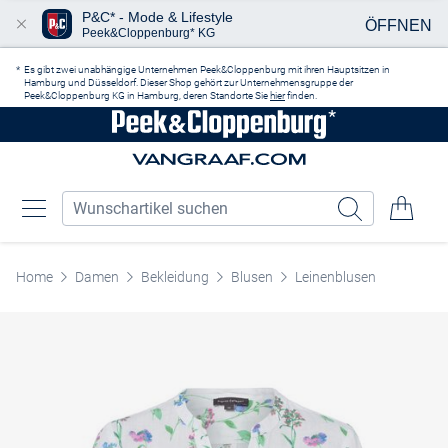
P&C* - Mode & Lifestyle
ÖFFNEN
Peek&Cloppenburg* KG
Zum Hauptinhalt springen
Es gibt zwei unabhängige Unternehmen Peek&Cloppenburg mit ihren Hauptsitzen in
Hamburg und Düsseldorf. Dieser Shop gehört zur Unternehmensgruppe der
Peek&Cloppenburg KG in Hamburg, deren Standorte Sie
hier
finden.
Home
Damen
Bekleidung
Blusen
Leinenblusen