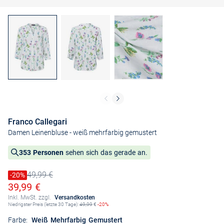
Franco Callegari
Damen Leinenbluse
- weiß mehrfarbig gemustert
353 Personen
sehen sich das gerade an.
49,99 €
Preis reduziert um
-20%
Alter Preis
Ermäßigter Preis
39,99 €
Inkl. MwSt. zzgl.
Versandkosten
Niedrigster Preis (letzte 30 Tage):
49,99
€
-20%
Farbe:
Weiß Mehrfarbig Gemustert