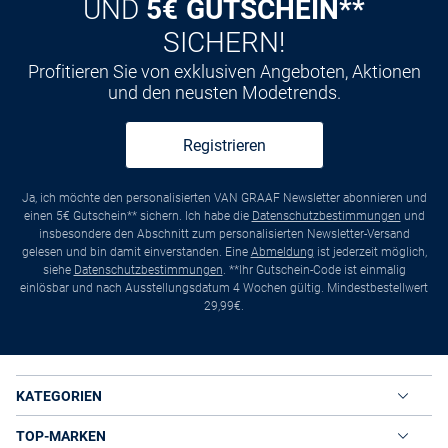
UND
5€ GUTSCHEIN**
SICHERN!
Profitieren Sie von exklusiven Angeboten, Aktionen
und den neusten Modetrends.
Registrieren
Ja, ich möchte den personalisierten VAN GRAAF Newsletter abonnieren und
einen 5€ Gutschein** sichern. Ich habe die
Datenschutzbestimmungen
und
insbesondere den Abschnitt zum personalisierten Newsletter-Versand
gelesen und bin damit einverstanden. Eine
Abmeldung
ist jederzeit möglich,
siehe
Datenschutzbestimmungen
. **Ihr Gutschein-Code ist einmalig
einlösbar und nach Ausstellungsdatum 4 Wochen gültig. Mindestbestellwert
29,99€.
KATEGORIEN
TOP-MARKEN