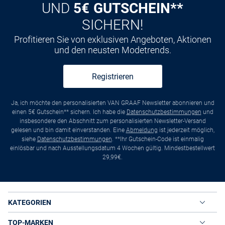
UND
5€ GUTSCHEIN**
SICHERN!
Profitieren Sie von exklusiven Angeboten, Aktionen
und den neusten Modetrends.
Registrieren
Ja, ich möchte den personalisierten VAN GRAAF Newsletter abonnieren und
einen 5€ Gutschein** sichern. Ich habe die
Datenschutzbestimmungen
und
insbesondere den Abschnitt zum personalisierten Newsletter-Versand
gelesen und bin damit einverstanden. Eine
Abmeldung
ist jederzeit möglich,
siehe
Datenschutzbestimmungen
. **Ihr Gutschein-Code ist einmalig
einlösbar und nach Ausstellungsdatum 4 Wochen gültig. Mindestbestellwert
29,99€.
KATEGORIEN
TOP-MARKEN