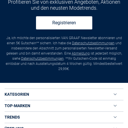
Profitieren Sie von exklusiven Angeboten, Aktionen
und den neusten Modetrends.
Registrieren
Ja, ich möchte den personalisierten VAN GRAAF Newsletter abonnieren und
einen 5€ Gutschein** sichern. Ich habe die
Datenschutzbestimmungen
und
insbesondere den Abschnitt zum personalisierten Newsletter-Versand
gelesen und bin damit einverstanden. Eine
Abmeldung
ist jederzeit möglich,
siehe
Datenschutzbestimmungen
. **Ihr Gutschein-Code ist einmalig
einlösbar und nach Ausstellungsdatum 4 Wochen gültig. Mindestbestellwert
29,99€.
KATEGORIEN
TOP-MARKEN
TRENDS