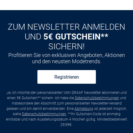
ZUM NEWSLETTER ANMELDEN
UND
5€ GUTSCHEIN**
SICHERN!
Profitieren Sie von exklusiven Angeboten, Aktionen
und den neusten Modetrends.
Registrieren
Ja, ich möchte den personalisierten VAN GRAAF Newsletter abonnieren und
einen 5€ Gutschein** sichern. Ich habe die
Datenschutzbestimmungen
und
insbesondere den Abschnitt zum personalisierten Newsletter-Versand
gelesen und bin damit einverstanden. Eine
Abmeldung
ist jederzeit möglich,
siehe
Datenschutzbestimmungen
. **Ihr Gutschein-Code ist einmalig
einlösbar und nach Ausstellungsdatum 4 Wochen gültig. Mindestbestellwert
29,99€.