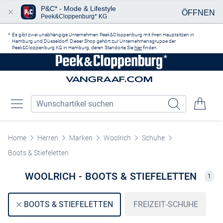
P&C* - Mode & Lifestyle
ÖFFNEN
Peek&Cloppenburg* KG
Zum Hauptinhalt springen
Es gibt zwei unabhängige Unternehmen Peek&Cloppenburg mit ihren Hauptsitzen in
Hamburg und Düsseldorf. Dieser Shop gehört zur Unternehmensgruppe der
Peek&Cloppenburg KG in Hamburg, deren Standorte Sie
hier
finden.
Home
Herren
Marken
Woolrich
Schuhe
Boots & Stiefeletten
WOOLRICH - BOOTS & STIEFELETTEN
1
FREIZEIT-SCHUHE
BOOTS & STIEFELETTEN