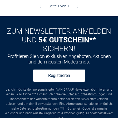
ZUM NEWSLETTER ANMELDEN
UND
5€ GUTSCHEIN**
SICHERN!
Profitieren Sie von exklusiven Angeboten, Aktionen
und den neusten Modetrends.
Registrieren
Ja, ich möchte den personalisierten VAN GRAAF Newsletter abonnieren und
einen 5€ Gutschein** sichern. Ich habe die
Datenschutzbestimmungen
und
insbesondere den Abschnitt zum personalisierten Newsletter-Versand
gelesen und bin damit einverstanden. Eine
Abmeldung
ist jederzeit möglich,
siehe
Datenschutzbestimmungen
. **Ihr Gutschein-Code ist einmalig
einlösbar und nach Ausstellungsdatum 4 Wochen gültig. Mindestbestellwert
29,99€.