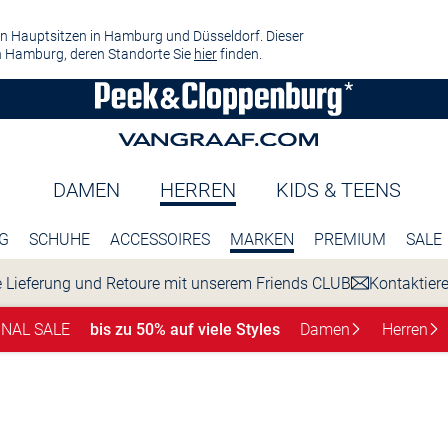
n Hauptsitzen in Hamburg und Düsseldorf. Dieser
 Hamburg, deren Standorte Sie
hier
finden.
DAMEN
HERREN
KIDS & TEENS
G
SCHUHE
ACCESSOIRES
MARKEN
PREMIUM
SALE
 Lieferung und Retoure mit unserem Friends CLUB
Kontaktier
INAL SALE
bis zu 50% auf viele Styles
Damen
Herren