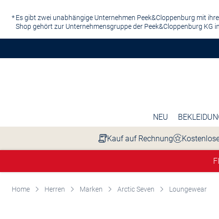
Zum Hauptinhalt springen
Es gibt zwei unabhängige Unternehmen Peek&Cloppenburg mit ihre
Shop gehört zur Unternehmensgruppe der Peek&Cloppenburg KG in
NEU
BEKLEIDUN
Kauf auf Rechnung
Kostenlose
F
Home
Herren
Marken
Arctic Seven
Loungewear