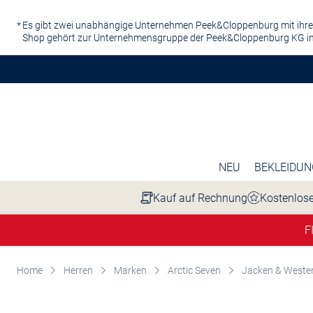
Zum Hauptinhalt springen
Es gibt zwei unabhängige Unternehmen Peek&Cloppenburg mit ihre
Shop gehört zur Unternehmensgruppe der Peek&Cloppenburg KG in
NEU
BEKLEIDUN
Kauf auf Rechnung
Kostenlose
F
Home
Herren
Marken
Arctic Seven
Jacken & Weste