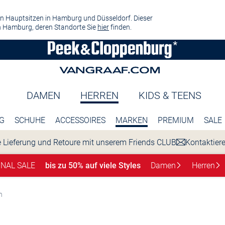
n Hauptsitzen in Hamburg und Düsseldorf. Dieser
 Hamburg, deren Standorte Sie
hier
finden.
DAMEN
HERREN
KIDS & TEENS
G
SCHUHE
ACCESSOIRES
MARKEN
PREMIUM
SALE
 Lieferung und Retoure mit unserem Friends CLUB
Kontaktier
INAL SALE
bis zu 50% auf viele Styles
Damen
Herren
n