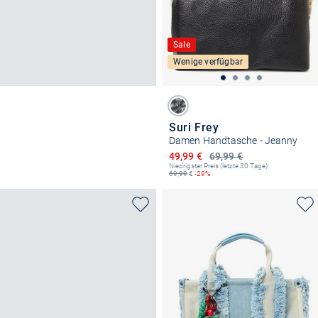
Sale
Wenige verfügbar
Suri Frey
Damen Handtasche - Jeanny
Ermäßigter Preis
49,99 €
69,99 €
Niedrigster Preis (letzte 30 Tage):
69,99
€
-29%