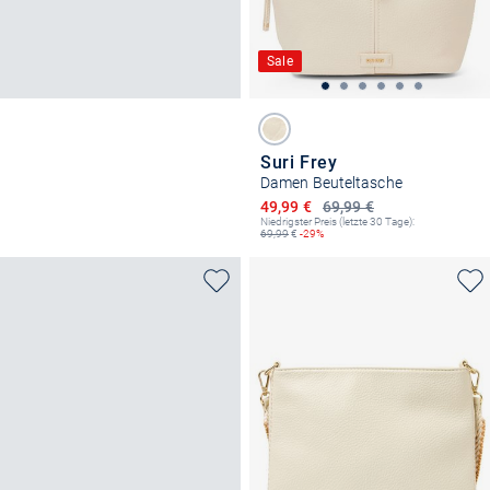
Sale
Suri Frey
Damen Beuteltasche
Ermäßigter Preis
49,99 €
69,99 €
Niedrigster Preis (letzte 30 Tage):
69,99
€
-29%