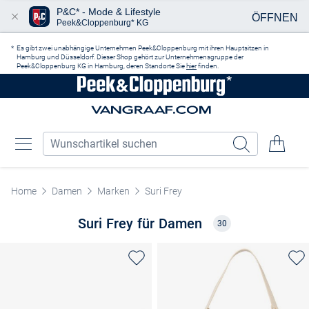
P&C* - Mode & Lifestyle
ÖFFNEN
Peek&Cloppenburg* KG
Zum Hauptinhalt springen
Es gibt zwei unabhängige Unternehmen Peek&Cloppenburg mit ihren Hauptsitzen in
Hamburg und Düsseldorf. Dieser Shop gehört zur Unternehmensgruppe der
Peek&Cloppenburg KG in Hamburg, deren Standorte Sie
hier
finden.
Home
Damen
Marken
Suri Frey
Suri Frey für Damen
30