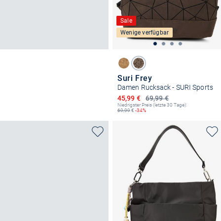
Sale
Wenige verfügbar
Suri Frey
Damen Rucksack - SURI Sports
Ermäßigter Preis
45,99 €
69,99 €
Niedrigster Preis (letzte 30 Tage):
69,99
€
-34%