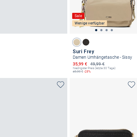
Sale
Wenige verfügbar
Suri Frey
Damen Umhängetasche - Sissy
Ermäßigter Preis
35,99 €
49,99 €
Niedrigster Preis (letzte 30 Tage):
49,99
€
-28%