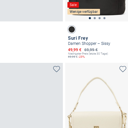
Sale
Wenige verfügbar
Suri Frey
Damen Shopper – Sissy
Ermäßigter Preis
49,99 €
69,99 €
Niedrigster Preis (letzte 30 Tage):
69,99
€
-29%