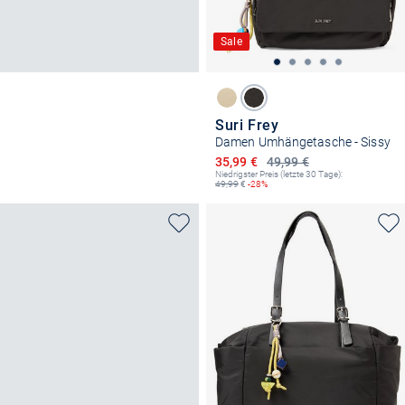
Sale
Suri Frey
Damen Umhängetasche - Sissy
Ermäßigter Preis
35,99 €
49,99 €
Niedrigster Preis (letzte 30 Tage):
49,99
€
-28%