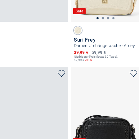
Sale
Suri Frey
Damen Umhängetasche - Amey
Ermäßigter Preis
39,99 €
59,99 €
Niedrigster Preis (letzte 30 Tage):
59,99
€
-33%