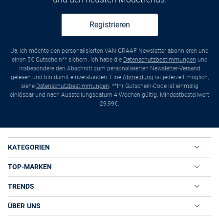
Registrieren
Ja, ich möchte den personalisierten VAN GRAAF Newsletter abonnieren und
einen 5€ Gutschein** sichern. Ich habe die
Datenschutzbestimmungen
und
insbesondere den Abschnitt zum personalisierten Newsletter-Versand
gelesen und bin damit einverstanden. Eine
Abmeldung
ist jederzeit möglich,
siehe
Datenschutzbestimmungen
. **Ihr Gutschein-Code ist einmalig
einlösbar und nach Ausstellungsdatum 4 Wochen gültig. Mindestbestellwert
29,99€.
KATEGORIEN
TOP-MARKEN
TRENDS
ÜBER UNS