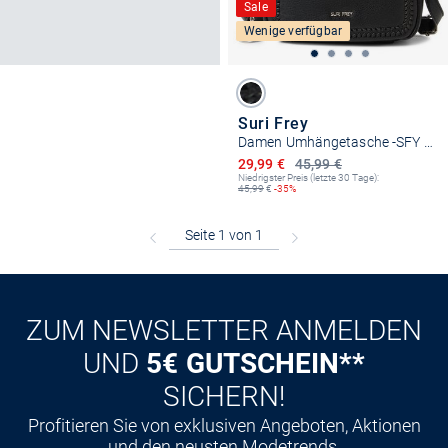
Sale
Wenige verfügbar
Suri Frey
Damen Umhängetasche -SFY Piggy
Ermäßigter Preis
29,99 €
45,99 €
Niedrigster Preis (letzte 30 Tage):
45,99
€
-35%
ZUM NEWSLETTER ANMELDEN
UND
5€ GUTSCHEIN**
SICHERN!
Profitieren Sie von exklusiven Angeboten, Aktionen
und den neusten Modetrends.