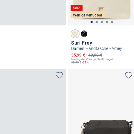
Sale
Wenige verfügbar
Suri Frey
Damen Handtasche - Amey
Ermäßigter Preis
35,99 €
49,99 €
Niedrigster Preis (letzte 30 Tage):
49,99
€
-28%