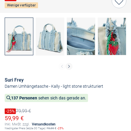
Wenige verfügbar
Suri Frey
Damen Umhängetasche - Kally
- light stone strukturiert
137 Personen
sehen sich das gerade an.
79,99 €
Preis reduziert um
-25%
Alter Preis
Ermäßigter Preis
59,99 €
Inkl. MwSt. zzgl.
Versandkosten
Niedrigster Preis (letzte 30 Tage):
79,99
€
-25%