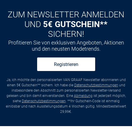
ZUM NEWSLETTER ANMELDEN
UND
5€ GUTSCHEIN**
SICHERN!
Profitieren Sie von exklusiven Angeboten, Aktionen
und den neusten Modetrends.
Registrieren
Ja, ich möchte den personalisierten VAN GRAAF Newsletter abonnieren und
einen 5€ Gutschein** sichern. Ich habe die
Datenschutzbestimmungen
und
insbesondere den Abschnitt zum personalisierten Newsletter-Versand
gelesen und bin damit einverstanden. Eine
Abmeldung
ist jederzeit möglich,
siehe
Datenschutzbestimmungen
. **Ihr Gutschein-Code ist einmalig
einlösbar und nach Ausstellungsdatum 4 Wochen gültig. Mindestbestellwert
29,99€.