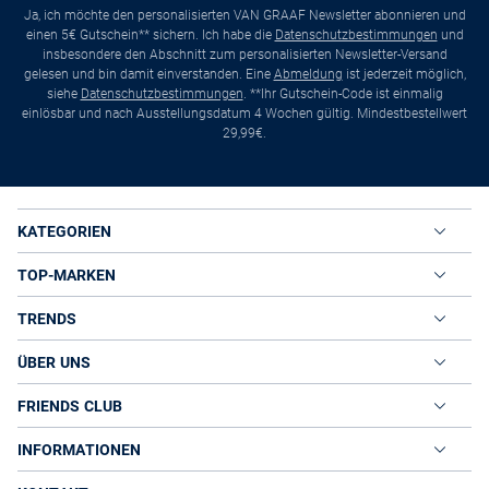
Ja, ich möchte den personalisierten VAN GRAAF Newsletter abonnieren und
einen 5€ Gutschein** sichern. Ich habe die
Datenschutzbestimmungen
und
insbesondere den Abschnitt zum personalisierten Newsletter-Versand
gelesen und bin damit einverstanden. Eine
Abmeldung
ist jederzeit möglich,
siehe
Datenschutzbestimmungen
. **Ihr Gutschein-Code ist einmalig
einlösbar und nach Ausstellungsdatum 4 Wochen gültig. Mindestbestellwert
29,99€.
KATEGORIEN
TOP-MARKEN
TRENDS
ÜBER UNS
FRIENDS CLUB
INFORMATIONEN