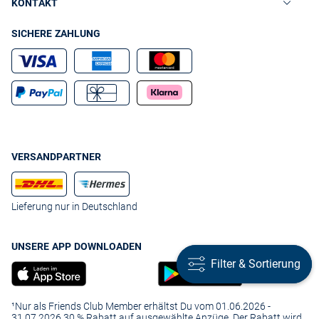
KONTAKT
SICHERE ZAHLUNG
VERSANDPARTNER
Lieferung nur in Deutschland
UNSERE APP DOWNLOADEN
Filter & Sortierung
Filter & Sortierung
¹Nur als Friends Club Member erhältst Du vom 01.06.2026 -
31.07.2026 30 % Rabatt auf ausgewählte Anzüge. Der Rabatt wird