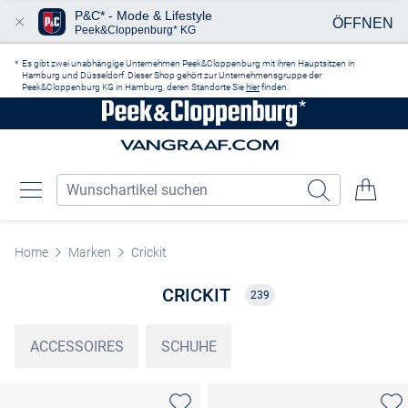
P&C* - Mode & Lifestyle
ÖFFNEN
Peek&Cloppenburg* KG
Zum Hauptinhalt springen
Es gibt zwei unabhängige Unternehmen Peek&Cloppenburg mit ihren Hauptsitzen in
Hamburg und Düsseldorf. Dieser Shop gehört zur Unternehmensgruppe der
Peek&Cloppenburg KG in Hamburg, deren Standorte Sie
hier
finden.
Home
Marken
Crickit
CRICKIT
239
ACCESSOIRES
SCHUHE