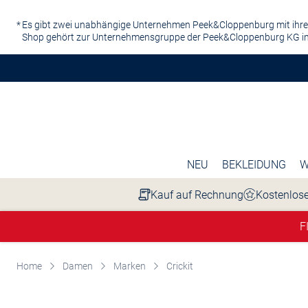
Zum Hauptinhalt springen
Es gibt zwei unabhängige Unternehmen Peek&Cloppenburg mit ihre
Shop gehört zur Unternehmensgruppe der Peek&Cloppenburg KG in
NEU
BEKLEIDUNG
W
Kauf auf Rechnung
Kostenlose
F
Home
Damen
Marken
Crickit