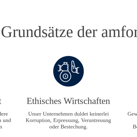
 Grundsätze der amfo
t
Ethisches Wirtschaften
dere
Unser Unternehmen duldet keinerlei
Gewä
n und
Korruption, Erpressung, Veruntreuung
n
oder Bestechung.
B