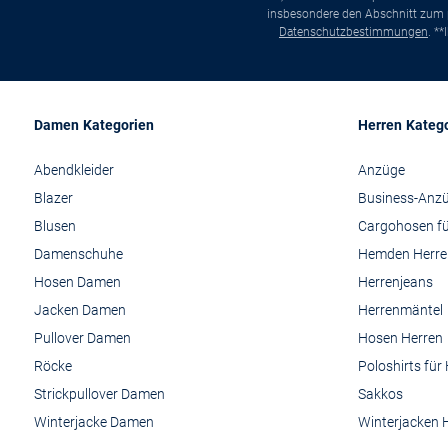
insbesondere den Abschnitt zum p
Datenschutzbestimmungen
. *
Damen Kategorien
Herren Kateg
Abendkleider
Anzüge
Blazer
Business-Anz
Blusen
Cargohosen fü
Damenschuhe
Hemden Herre
Hosen Damen
Herrenjeans
Jacken Damen
Herrenmäntel
Pullover Damen
Hosen Herren
Röcke
Poloshirts für
Strickpullover Damen
Sakkos
Winterjacke Damen
Winterjacken 