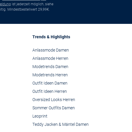
eldung
ist jederzeit möglich, siehe
tig. Mindestbestellwert 29,99€.
Trends & Highlights
Anlassmode Damen
Anlassmode Herren
Modetrends Damen
Modetrends Herren
Outfit Ideen Damen
Outfit Ideen Herren
Oversized Looks Herren
Sommer Outfits Damen
Leoprint
Teddy Jacken & Mäntel Damen