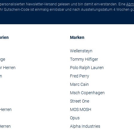
ersonalisierten Newsletter-Versand gelesen und bin damit einverstanden. Eine
Abm
*Ihr Gutschein-Code ist einmalig einlösbar und nach Ausstellungsdatum 4 Wochen gül
orien
Marken
Wellensteyn
üge
Tommy Hilfiger
r Herren
Polo Ralph Lauren
n
Fred Perry
Marc Cain
Msch Copenhagen
Street One
 Herren
MOS MOSH
Opus
Herren
Alpha Industries