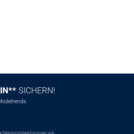
IN**
SICHERN!
 Modetrends.
ie
Datenschutzbestimmungen
und