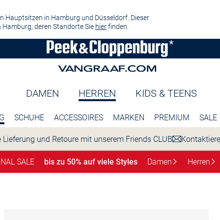
n Hauptsitzen in Hamburg und Düsseldorf. Dieser
 Hamburg, deren Standorte Sie
hier
finden.
DAMEN
HERREN
KIDS & TEENS
G
SCHUHE
ACCESSOIRES
MARKEN
PREMIUM
SALE
 Lieferung und Retoure mit unserem Friends CLUB
Kontaktier
INAL SALE
bis zu 50% auf viele Styles
Damen
Herren