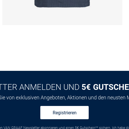
TTER ANMELDEN UND
5€ GUTSCHE
 Sie von exklusiven Angeboten, Aktionen und den neusten
Registrieren
ten VAN GRAAF Newsletter abonnieren und einen 5€ Gutschein** sichern. Ich habe d