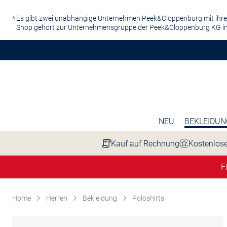
Zum Hauptinhalt springen
Es gibt zwei unabhängige Unternehmen Peek&Cloppenburg mit ihre
Shop gehört zur Unternehmensgruppe der Peek&Cloppenburg KG in
NEU
BEKLEIDUN
Kauf auf Rechnung
Kostenlose
F
Home
Herren
Bekleidung
Poloshirts