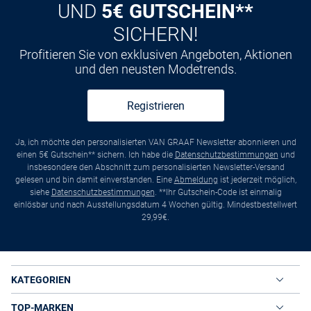
UND
5€ GUTSCHEIN**
SICHERN!
Profitieren Sie von exklusiven Angeboten, Aktionen
und den neusten Modetrends.
Registrieren
Ja, ich möchte den personalisierten VAN GRAAF Newsletter abonnieren und
einen 5€ Gutschein** sichern. Ich habe die
Datenschutzbestimmungen
und
insbesondere den Abschnitt zum personalisierten Newsletter-Versand
gelesen und bin damit einverstanden. Eine
Abmeldung
ist jederzeit möglich,
siehe
Datenschutzbestimmungen
. **Ihr Gutschein-Code ist einmalig
einlösbar und nach Ausstellungsdatum 4 Wochen gültig. Mindestbestellwert
29,99€.
KATEGORIEN
TOP-MARKEN