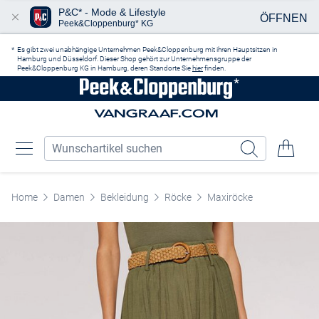
P&C* - Mode & Lifestyle
ÖFFNEN
Peek&Cloppenburg* KG
Zum Hauptinhalt springen
Es gibt zwei unabhängige Unternehmen Peek&Cloppenburg mit ihren Hauptsitzen in
Hamburg und Düsseldorf. Dieser Shop gehört zur Unternehmensgruppe der
Peek&Cloppenburg KG in Hamburg, deren Standorte Sie
hier
finden.
Home
Damen
Bekleidung
Röcke
Maxiröcke