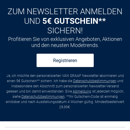
ZUM NEWSLETTER ANMELDEN
UND
5€ GUTSCHEIN**
SICHERN!
Profitieren Sie von exklusiven Angeboten, Aktionen
und den neusten Modetrends.
Registrieren
Ja, ich möchte den personalisierten VAN GRAAF Newsletter abonnieren und
einen 5€ Gutschein** sichern. Ich habe die
Datenschutzbestimmungen
und
insbesondere den Abschnitt zum personalisierten Newsletter-Versand
gelesen und bin damit einverstanden. Eine
Abmeldung
ist jederzeit möglich,
siehe
Datenschutzbestimmungen
. **Ihr Gutschein-Code ist einmalig
einlösbar und nach Ausstellungsdatum 4 Wochen gültig. Mindestbestellwert
29,99€.