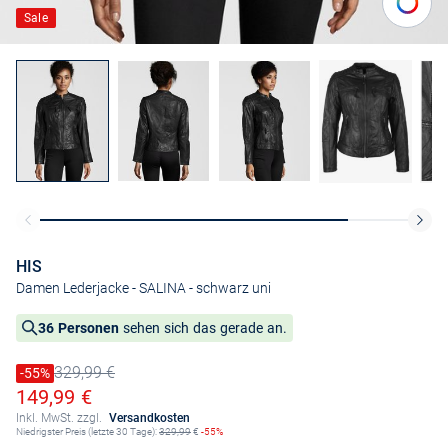
Sale
HIS
Damen Lederjacke - SALINA
- schwarz uni
36 Personen
sehen sich das gerade an.
329,99 €
Preis reduziert um
-55%
Alter Preis
Ermäßigter Preis
149,99 €
Inkl. MwSt. zzgl.
Versandkosten
Niedrigster Preis (letzte 30 Tage):
329,99
€
-55%