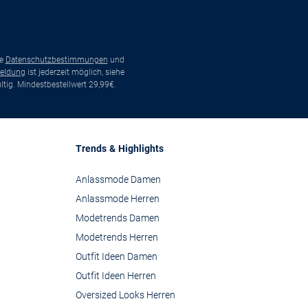
ie
Datenschutzbestimmungen
und
eldung
ist jederzeit möglich, siehe
tig. Mindestbestellwert 29,99€.
Trends & Highlights
Anlassmode Damen
Anlassmode Herren
Modetrends Damen
Modetrends Herren
Outfit Ideen Damen
Outfit Ideen Herren
Oversized Looks Herren