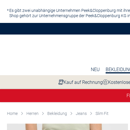
Zum Hauptinhalt springen
Es gibt zwei unabhängige Unternehmen Peek&Cloppenburg mit ihre
Shop gehört zur Unternehmensgruppe der Peek&Cloppenburg KG in
NEU
BEKLEIDUN
Kauf auf Rechnung
Kostenlose
F
Home
Herren
Bekleidung
Jeans
Slim Fit