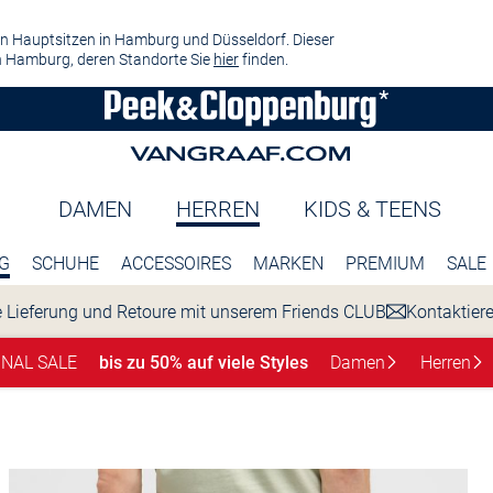
n Hauptsitzen in Hamburg und Düsseldorf. Dieser
 Hamburg, deren Standorte Sie
hier
finden.
DAMEN
HERREN
KIDS & TEENS
G
SCHUHE
ACCESSOIRES
MARKEN
PREMIUM
SALE
 Lieferung und Retoure mit unserem Friends CLUB
Kontaktier
INAL SALE
bis zu 50% auf viele Styles
Damen
Herren