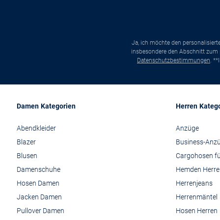
Ja, ich möchte den personalisier
insbesondere den Abschnitt zum p
Datenschutzbestimmungen
. *
Damen Kategorien
Herren Kateg
Abendkleider
Anzüge
Blazer
Business-Anz
Blusen
Cargohosen fü
Damenschuhe
Hemden Herre
Hosen Damen
Herrenjeans
Jacken Damen
Herrenmäntel
Pullover Damen
Hosen Herren