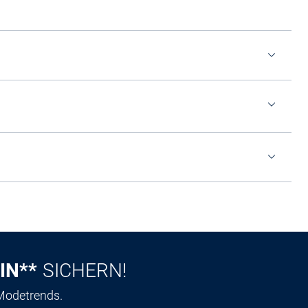
IN**
SICHERN!
 Modetrends.