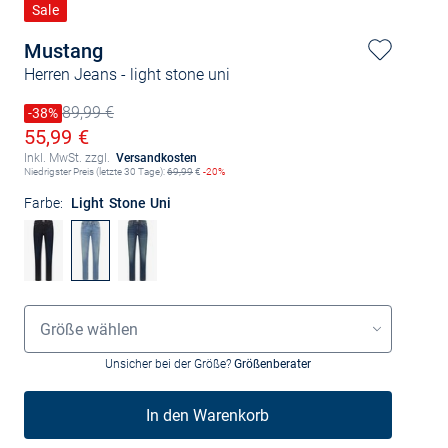
Sale
Mustang
Herren Jeans
- light stone uni
89,99 €
Preis reduziert um
-38%
Alter Preis
Ermäßigter Preis
55,99 €
Inkl. MwSt. zzgl.
Versandkosten
Niedrigster Preis (letzte 30 Tage):
69,99
€
-20%
Farbe:
Light Stone Uni
Grössenauswahl
Größe wählen
Unsicher bei der Größe?
Größenberater
In den Warenkorb