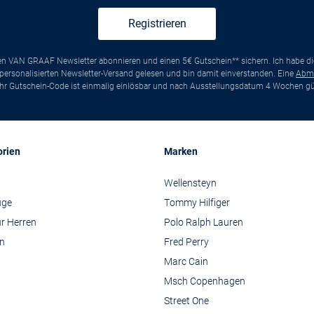
Registrieren
ten VAN GRAAF Newsletter abonnieren und einen 5€ Gutschein** sichern. Ich habe d
ersonalisierten Newsletter-Versand gelesen und bin damit einverstanden. Eine
Abm
*Ihr Gutschein-Code ist einmalig einlösbar und nach Ausstellungsdatum 4 Wochen gül
orien
Marken
Wellensteyn
üge
Tommy Hilfiger
r Herren
Polo Ralph Lauren
n
Fred Perry
Marc Cain
Msch Copenhagen
Street One