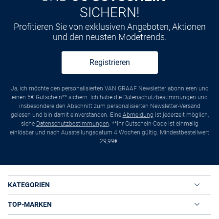
SICHERN!
Profitieren Sie von exklusiven Angeboten, Aktionen
und den neusten Modetrends.
Registrieren
Ja, ich möchte den personalisierten VAN GRAAF Newsletter abonnieren und
einen 5€ Gutschein** sichern. Ich habe die
Datenschutzbestimmungen
und
insbesondere den Abschnitt zum personalisierten Newsletter-Versand
gelesen und bin damit einverstanden. Eine
Abmeldung
ist jederzeit möglich,
siehe
Datenschutzbestimmungen
. **Ihr Gutschein-Code ist einmalig
einlösbar und nach Ausstellungsdatum 4 Wochen gültig. Mindestbestellwert
29,99€.
KATEGORIEN
TOP-MARKEN