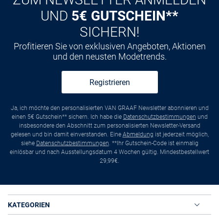
UND
5€ GUTSCHEIN**
SICHERN!
Profitieren Sie von exklusiven Angeboten, Aktionen
und den neusten Modetrends.
Registrieren
Ja, ich möchte den personalisierten VAN GRAAF Newsletter abonnieren und
einen 5€ Gutschein** sichern. Ich habe die
Datenschutzbestimmungen
und
insbesondere den Abschnitt zum personalisierten Newsletter-Versand
gelesen und bin damit einverstanden. Eine
Abmeldung
ist jederzeit möglich,
siehe
Datenschutzbestimmungen
. **Ihr Gutschein-Code ist einmalig
einlösbar und nach Ausstellungsdatum 4 Wochen gültig. Mindestbestellwert
29,99€.
KATEGORIEN