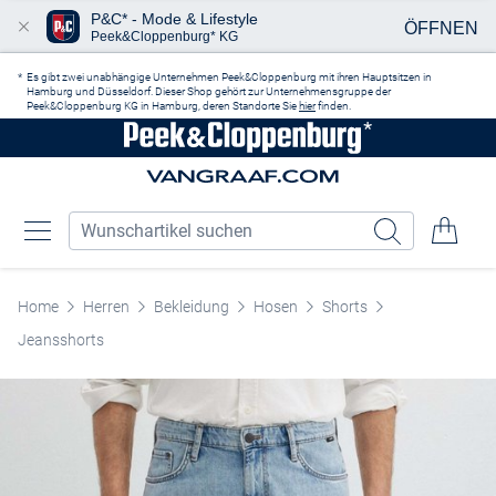
P&C* - Mode & Lifestyle
ÖFFNEN
Peek&Cloppenburg* KG
Zum Hauptinhalt springen
Es gibt zwei unabhängige Unternehmen Peek&Cloppenburg mit ihren Hauptsitzen in
Hamburg und Düsseldorf. Dieser Shop gehört zur Unternehmensgruppe der
Peek&Cloppenburg KG in Hamburg, deren Standorte Sie
hier
finden.
Home
Herren
Bekleidung
Hosen
Shorts
Jeansshorts