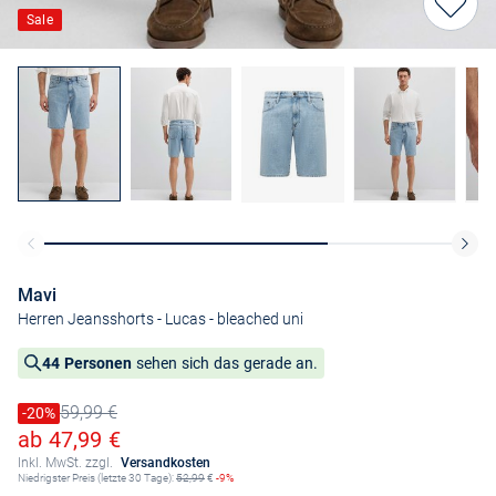
Sale
Mavi
Herren Jeansshorts - Lucas
- bleached uni
44 Personen
sehen sich das gerade an.
59,99 €
Preis reduziert um
-20%
Alter Preis
Ermäßigter Preis
ab 47,99 €
Inkl. MwSt. zzgl.
Versandkosten
Niedrigster Preis (letzte 30 Tage):
52,99
€
-9%