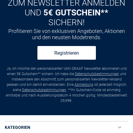
ZUM NEWSLETTER ANMELDEN
UND
5€ GUTSCHEIN**
SICHERN!
Profitieren Sie von exklusiven Angeboten, Aktionen
und den neusten Modetrends.
Registrieren
Ja, ich möchte den personalisierten VAN GRAAF Newsletter abonnieren und
einen 5€ Gutschein** sichern. Ich habe die
Datenschutzbestimmungen
und
insbesondere den Abschnitt zum personalisierten Newsletter-Versand
gelesen und bin damit einverstanden. Eine
Abmeldung
ist jederzeit möglich,
siehe
Datenschutzbestimmungen
. **Ihr Gutschein-Code ist einmalig
einlösbar und nach Ausstellungsdatum 4 Wochen gültig. Mindestbestellwert
29,99€.
KATEGORIEN