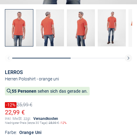
LERROS
Herren Poloshirt
- orange uni
55 Personen
sehen sich das gerade an.
25,99 €
Preis reduziert um
-12%
Alter Preis
Ermäßigter Preis
22,99 €
Inkl. MwSt. zzgl.
Versandkosten
Niedrigster Preis (letzte 30 Tage):
25,99
€
-12%
Farbe:
Orange Uni