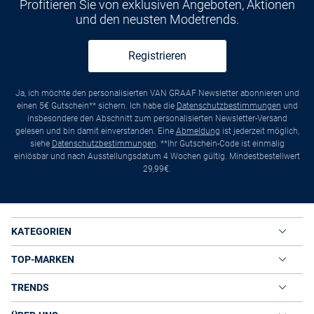
Profitieren Sie von exklusiven Angeboten, Aktionen
und den neusten Modetrends.
Registrieren
Ja, ich möchte den personalisierten VAN GRAAF Newsletter abonnieren und
einen 5€ Gutschein** sichern. Ich habe die
Datenschutzbestimmungen
und
insbesondere den Abschnitt zum personalisierten Newsletter-Versand
gelesen und bin damit einverstanden. Eine
Abmeldung
ist jederzeit möglich,
siehe
Datenschutzbestimmungen
. **Ihr Gutschein-Code ist einmalig
einlösbar und nach Ausstellungsdatum 4 Wochen gültig. Mindestbestellwert
29,99€.
KATEGORIEN
TOP-MARKEN
TRENDS