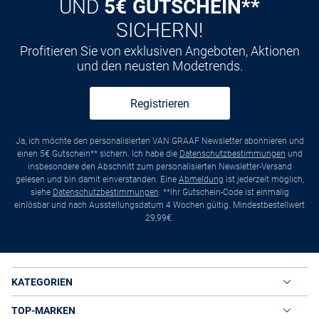
UND
5€ GUTSCHEIN**
SICHERN!
Profitieren Sie von exklusiven Angeboten, Aktionen
und den neusten Modetrends.
Registrieren
Ja, ich möchte den personalisierten VAN GRAAF Newsletter abonnieren und
einen 5€ Gutschein** sichern. Ich habe die
Datenschutzbestimmungen
und
insbesondere den Abschnitt zum personalisierten Newsletter-Versand
gelesen und bin damit einverstanden. Eine
Abmeldung
ist jederzeit möglich,
siehe
Datenschutzbestimmungen
. **Ihr Gutschein-Code ist einmalig
einlösbar und nach Ausstellungsdatum 4 Wochen gültig. Mindestbestellwert
29,99€.
KATEGORIEN
TOP-MARKEN