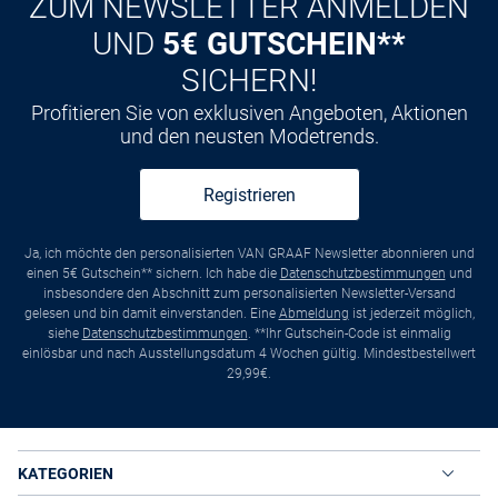
ZUM NEWSLETTER ANMELDEN
UND
5€ GUTSCHEIN**
SICHERN!
Profitieren Sie von exklusiven Angeboten, Aktionen
und den neusten Modetrends.
Registrieren
Ja, ich möchte den personalisierten VAN GRAAF Newsletter abonnieren und
einen 5€ Gutschein** sichern. Ich habe die
Datenschutzbestimmungen
und
insbesondere den Abschnitt zum personalisierten Newsletter-Versand
gelesen und bin damit einverstanden. Eine
Abmeldung
ist jederzeit möglich,
siehe
Datenschutzbestimmungen
. **Ihr Gutschein-Code ist einmalig
einlösbar und nach Ausstellungsdatum 4 Wochen gültig. Mindestbestellwert
29,99€.
KATEGORIEN